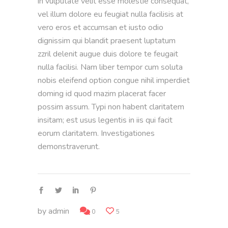
in vulputate velit esse molestie consequat,
vel illum dolore eu feugiat nulla facilisis at
vero eros et accumsan et iusto odio
dignissim qui blandit praesent luptatum
zzril delenit augue duis dolore te feugait
nulla facilisi. Nam liber tempor cum soluta
nobis eleifend option congue nihil imperdiet
doming id quod mazim placerat facer
possim assum. Typi non habent claritatem
insitam; est usus legentis in iis qui facit
eorum claritatem. Investigationes
demonstraverunt.
by
admin
0
5