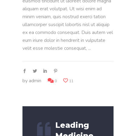
euismod tincidunt ut laoreet dolore magna
aliquam erat volutpat. Ut wisi enim ad
minim veniam, quis nostrud exerci tation
ullamcorper suscipit lobortis nisl ut aliquip
ex ea commodo consequat. Duis autem vel
eum iriure dolor in hendrerit in vulputate
velit esse molestie consequat,
by
admin
0
11
Leading
Medicine.