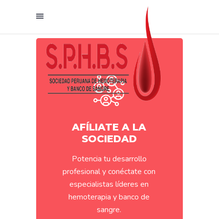
AFÍLIATE A LA
SOCIEDAD
Potencia tu desarrollo
profesional y conéctate con
especialistas líderes en
hemoterapia y banco de
sangre.