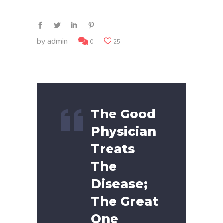
by
admin
0
25
The Good
Physician
Treats
The
Disease;
The Great
One