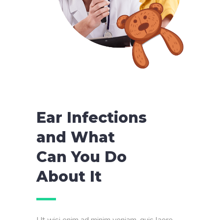
Ear Infections
and What
Can You Do
About It
Ut wisi enim ad minim veniam, quis laore