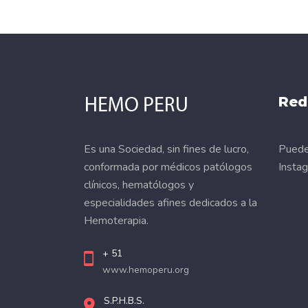
Red
Es una Sociedad, sin fines de lucro,
Puede 
conformada por médicos patólogos
Insta
clínicos, hematólogos y
especialidades afines dedicados a la
Hemoterapia.
+ 51
www.hemoperu.org
S.P.H.B.S.