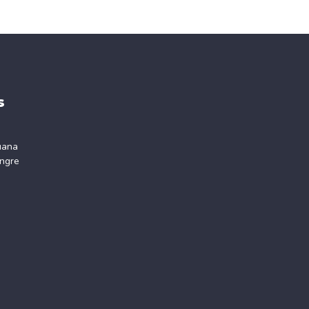
s
uana
ngre