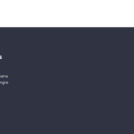
s
uana
ngre