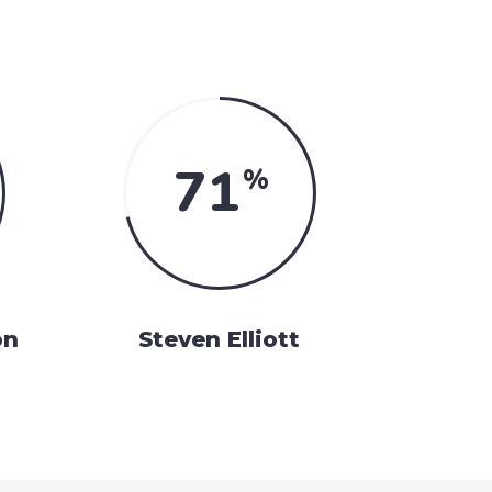
71
on
Steven Elliott