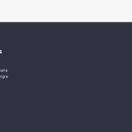
s
uana
ngre