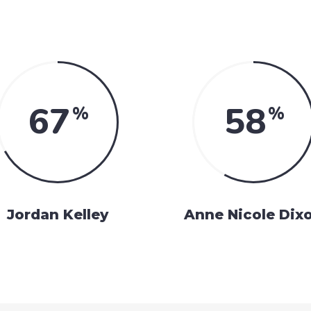
67
58
Jordan Kelley
Anne Nicole Dix