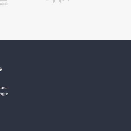
s
uana
ngre